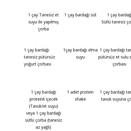
1 çay Tanesiz et
1 çay bardağı süt
1 çay bardağ
suyu ile yapılmış
Sütlü tanesiz ç
çorba
1 çay bardağı
1çay bardağı elma
1 çay bardağı ta
tanesiz pütürsüz
suyu
pütürsüz et sulu
yoğurt çorbası
çorbası
1 çay bardağı
1 adet protein
1 çay bardağı ta
proteinli içecek
shake
tavuk suyuna ç
(Tavuk/et suyu)
veya 1 çay bardağı
sütlü çorba (tanesiz
az yağlı)