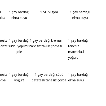
ı
1 çay bardağı
1 SDM gıda
1 çay bardağı
orba
elma suyu
elma suyu
nesiz
1 çay bardağı
1 çay bardağı kremalı
1 çay bardağı
 sebze
sütle yapılmış
tanesiz tavuk çorbası
tanesiz
jöle
marmelatlı
yoğurt
nesiz
1 çay bardağı
1 çay bardağı sütlü
1 çay bardağı
orba
yoğurt
patatesli tanesiz çorba
elma suyu