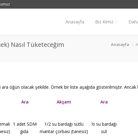
numuz
Anasayfa
Biz Kimiz
Daha
mek) Nasıl Tüketeceğim
Anasayfa
A
ara öğün olacak şekilde. Örnek bir liste aşağıda gösterilmiştir. Ancak 
Ara
Akşam
Ara
emalı
1 adet SDM
1/2 su bardağı sütlü
½ su bardağı
nesiz)
gıda
mantar çorbası (tanesiz)
süt