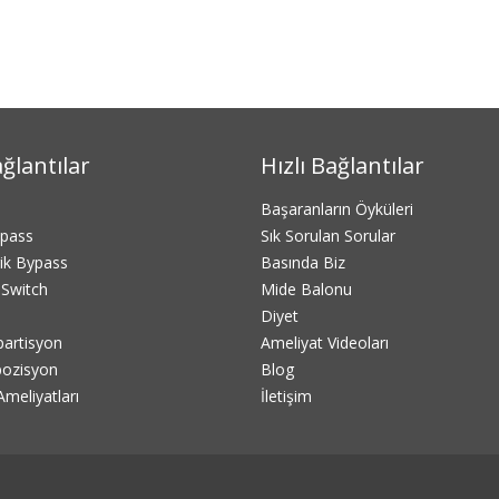
ağlantılar
Hızlı Bağlantılar
Başaranların Öyküleri
ypass
Sık Sorulan Sorular
rik Bypass
Basında Biz
Switch
Mide Balonu
Diyet
partisyon
Ameliyat Videoları
rpozisyon
Blog
meliyatları
İletişim