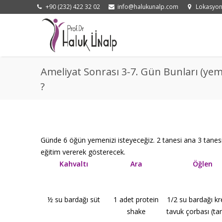
+90 (232) 422 32 02
info@halukunalp.com
Lokasyo
Ameliyat Sonrası 3-7. Gün Bunları (ye
?
Günde 6 öğün yemenizi isteyeceğiz. 2 tanesi ana 3 tanesi 
eğitim vererek gösterecek.
Kahvaltı
Ara
Öğlen
½ su bardağı süt
1 adet protein
1/2 su bardağı kr
shake
tavuk çorbası (ta