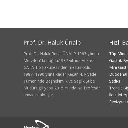
Prof. Dr. Haluk Ünalp
Hızlı B
Prof. Dr. Haluk Recai ÜNALP 1963 yılında
Tüp Mide
Merzifon’da doğdu.1987 yılında Ankara
Gastrik B
GATA Tıp Fakültesinden mezun oldu.
Mini Gast
1987- 1990 yılına kadar Keşan 4. Piyade
Duodenal 
Tümeninde Başhekimlik ve Sağlık Şube
Sadi-s
Müdürlüğü yaptı 2015 Yılında ise Profesör
Transit Bi
ünvanını almıştır.
İleal İnte
Revizyon A