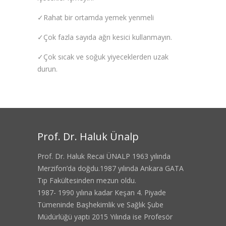
✓Rahat bir ortamda yemek yenmeli
✓Çok fazla sayıda ağrı kesici kullanmayın.
✓Çok sıcak ve soğuk yiyeceklerden uzak
durun.
Prof. Dr. Haluk Ünalp
Prof. Dr. Haluk Recai ÜNALP 1963 yılında
Merzifon’da doğdu.1987 yılında Ankara GATA
Tıp Fakültesinden mezun oldu.
1987- 1990 yılına kadar Keşan 4. Piyade
Tümeninde Başhekimlik ve Sağlık Şube
Müdürlüğü yaptı 2015 Yılında ise Profesör