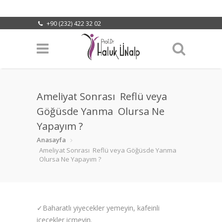
+90 (232) 422 32 02
info@halukunalp.com
Lokasyonumuz
Ameliyat Sonrası Reflü veya
Göğüsde Yanma Olursa Ne
Yapayım ?
Anasayfa
Ameliyat Sonrası Reflü veya Göğüsde Yanma
Olursa Ne Yapayım ?
✓Baharatlı yiyecekler yemeyin, kafeinli
içecekler içmeyin.