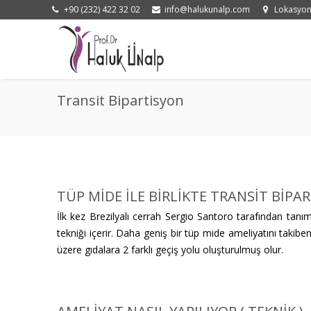
+90 (232) 422 32 02
info@halukunalp.com
Lokasyo
Transit Bipartisyon
TÜP MİDE İLE BİRLİKTE TRANSİT BİPA
İlk kez Brezilyalı cerrah Sergio Santoro tarafından tanı
tekniği içerir. Daha geniş bir tüp mide ameliyatını takib
üzere gıdalara 2 farklı geçiş yolu oluşturulmuş olur.