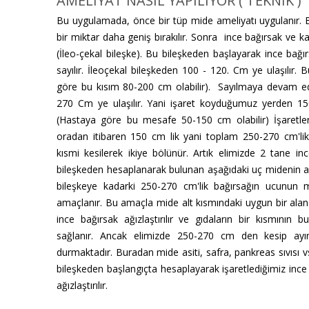
AMELİYAT NASIL YAPILIYOR ( TEKNİK )
Bu uygulamada, önce bir tüp mide ameliyatı uygulanır
bir miktar daha geniş bırakılır. Sonra ince bağırsak ve kal
(İleo-çekal bileşke). Bu bileşkeden başlayarak ince bağ
sayılır. İleoçekal bileşkeden 100 - 120. Cm ye ulaşılır.
göre bu kısım 80-200 cm olabilir). Sayılmaya devam edi
270 Cm ye ulaşılır. Yani işaret koyduğumuz yerden 15
(Hastaya göre bu mesafe 50-150 cm olabilir) İşaret
oradan itibaren 150 cm lik yani toplam 250-270 cm'lik
kısmi kesilerek ikiye bölünür. Artık elimizde 2 tane inc
bileşkeden hesaplanarak bulunan aşağıdaki uç midenin alt
bileşkeye kadarki 250-270 cm'lik bağırsağın ucunun mi
amaçlanır. Bu amaçla mide alt kısmındaki uygun bir aland
ince bağırsak ağızlaştırılır ve gıdaların bir kısmının
sağlanır. Ancak elimizde 250-270 cm den kesip ayır
durmaktadır. Buradan mide asiti, safra, pankreas sıvısı 
bileşkeden başlangıçta hesaplayarak işaretlediğimiz ince
ağızlaştırılır.