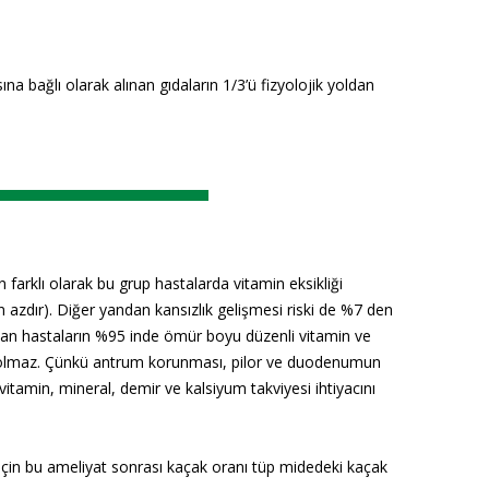
na bağlı olarak alınan gıdaların 1/3’ü fizyolojik yoldan
 farklı olarak bu grup hastalarda vitamin eksikliği
 azdır). Diğer yandan kansızlık gelişmesi riski de %7 den
olan hastaların %95 inde ömür boyu düzenli vitamin ve
 olmaz. Çünkü antrum korunması, pilor ve duodenumun
 vitamin, mineral, demir ve kalsiyum takviyesi ihtiyacını
 için bu ameliyat sonrası kaçak oranı tüp midedeki kaçak