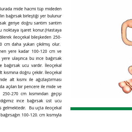
. Burada mide hacmi tüp mideden
ın bağırsak birleştiği yer bulunur
ırsak geriye doğru santim santim
 Bu noktaya işaret konur.(Hastaya
lerek ileoçekal bileşkeden 250-
0 cm daha yukarı çıkılmış olur.
lenen yere kadar 100-120 cm ve
 yere ulaşınca bu ince bağırsak
e bağırsak ucu vardır. İleoçekal
 kısmına doğru çekilir. İleoçekal
de alt kısmı ile ağızlaştırması
a açılan bir pencere ile mide ve
 bu 250-270 cm kısmından geçişi
dığımız ince bağırsak üst ucu
vs gelmektedir. Bu uçta ileoçekal
 bağırsağın 100-120. cm kısmıyla