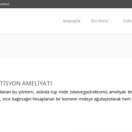
numuz
Anasayfa
Biz Kimiz
Daha
RTİSYON AMELİYATI
mlanan bu yöntem, aslında tüp mide (sleevegastrektomi) ameliyatı ile b
en, ince bağırsağın hesaplanan bir kısmının mideye ağızlaştırılarak hem