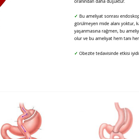
oranından daha düşüktür.
✓
Bu ameliyat sonrası endoskopik
görülmeyen mide alanı yoktur, k
yaşanmasına rağmen, bu ameliy
olur ve bu ameliyat hem tanı hem
✓
Obezite tedavisinde etkisi iyid