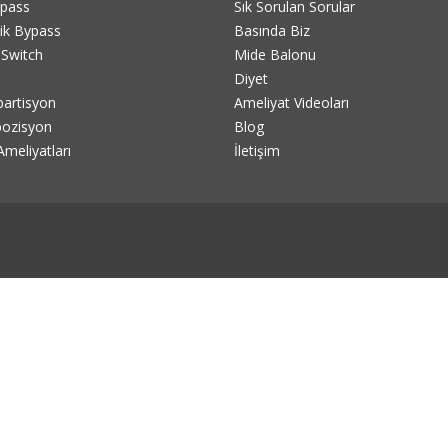
ypass
Sık Sorulan Sorular
rik Bypass
Basında Biz
Switch
Mide Balonu
Diyet
partisyon
Ameliyat Videoları
rpozisyon
Blog
meliyatları
İletişim