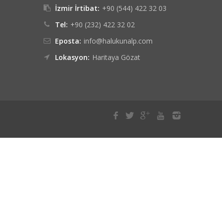
İzmir İrtibat:
+90 (544) 422 32 03
Tel:
+90 (232) 422 32 02
Eposta:
info@halukunalp.com
Lokasyon:
Haritaya Gözat