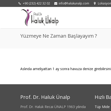
+90 (232) 422 32 02
info@halukunalp.com
Lokasyo
Yüzmeye Ne Zaman Başlayayım ?
Aslında ameliyattan 1 ay sonra havuza denize girebilirsi
Prof. Dr. Haluk Ünalp
Hızlı B
Prof. Dr. Haluk Recai ÜNALP 1963 yılında
Tüp Mide