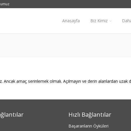
numuz
Anasayfa
Biz Kimiz
Daha
niz. Ancak amaç serinlemek olmalı. Açılmayın ve derin alanlardan uzak
ağlantılar
Hızlı Bağlantılar
Başaranların Öyküleri