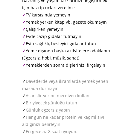
Davranış ve yaşam tarzlarınızı değiştirmek
için bazı ip uçları verelim :
✓
TV karşısında yemeyin
✓
Yemek yerken kitap vb. gazete okumayın
✓
Çalışırken yemeyin
✓
Evde cazip gıdalar tutmayın
✓
Evin sağlıklı, besleyici gıdalar tutun
✓
Yeme dışında başka aktivitelere odaklanın
(Egzersiz, hobi, müzik, sanat)
✓
Yemeklerden sonra dişlerinizi fırçalayın
✓
Davetlerde veya ikramlarda yemek yenen
masada durmayın
✓
Asansör yerine merdiven kullan
✓
Bir yiyecek günlüğü tutun
✓
Günlük egzersiz yapın
✓
Her gün ne kadar protein ve kaç ml sıvı
aldığınızı belirleyin
✓
En gece az 8 saat uyuyun.