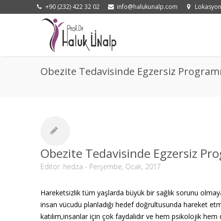
+90 (232) 422 32 02
info@halukunalp.com
Lokasyo
Obezite Tedavisinde Egzersiz Program
Obezite Tedavisinde Egzersiz Pr
Editör:
hedza
- Perşembe, Ocak, 2017
Hareketsizlik tüm yaşlarda büyük bir sağlık sorunu olmay
insan vücudu planladığı hedef doğrultusunda hareket etmedi
katılım,insanlar için çok faydalıdır ve hem psikolojik hem