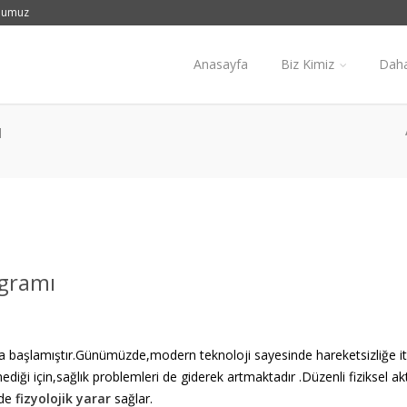
numuz
Anasayfa
Biz Kimiz
Daha
ı
ogramı
a başlamıştır.Günümüzde,modern teknoloji sayesinde hareketsizliğe it
ği için,sağlık problemleri de giderek artmaktadır .Düzenli fiziksel akt
 de
fizyolojik yarar
sağlar.