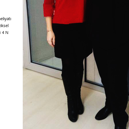
eliyatı
iksel
i 4 N