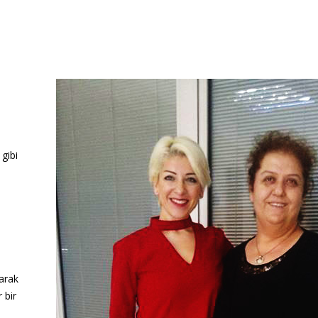
 gibi
arak
 bir