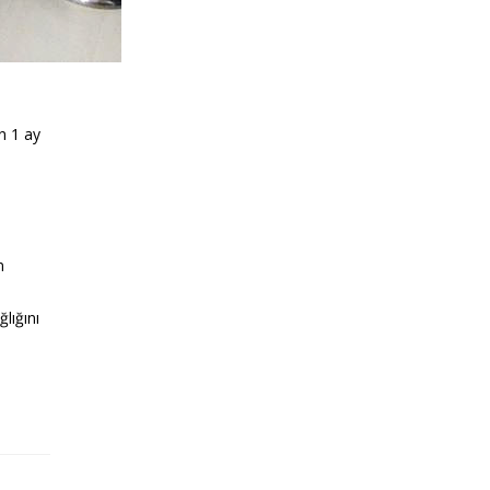
n 1 ay
n
lığını