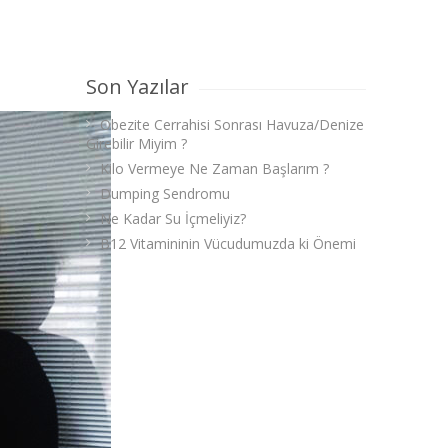
Son Yazılar
Obezite Cerrahisi Sonrası Havuza/Denize
Girebilir Miyim ?
Kilo Vermeye Ne Zaman Başlarım ?
Dumping Sendromu
Ne Kadar Su İçmeliyiz?
B12 Vitamininin Vücudumuzda ki Önemi