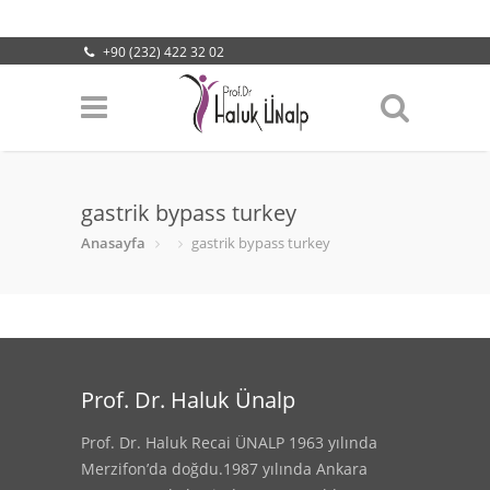
+90 (232) 422 32 02
info@halukunalp.com
Lokasyonumuz
gastrik bypass turkey
Anasayfa
gastrik bypass turkey
Prof. Dr. Haluk Ünalp
Prof. Dr. Haluk Recai ÜNALP 1963 yılında
Merzifon’da doğdu.1987 yılında Ankara