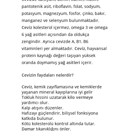
pantotenik asit, riboflavin, folat, sodyum,
potasyum, magnezyum, fosfor, çinko, bakır,
manganez ve selenyum bulunmaktadır.
Ceviz
kolesterol içermez, omega 3 ve omega
6 yağ asitleri açısından da oldukça
zengindir. Ayrıca cevizde A, B1, B6
vitaminleri yer almaktadır.
Ceviz
, hayvansal
protein kaynağı değeri taşıyan yüksek
oranda doymamış
yağ asitleri
içerir.
Cevizin faydaları nelerdir?
Ceviz
, kemik zayıflamasına ve kemiklerde
yaşanan mineral kayıplarına iyi gelir
Tokluk hissini uzatarak
kilo verme
ye
yardımcı olur.
Kalp atışını düzenler.
Hafızayı güçlendirir, bilişsel fonksiyona
katkıda bulunur.
Kötü kolesterolü kontrol altında tutar.
Damar
tıkanıklığını önler.