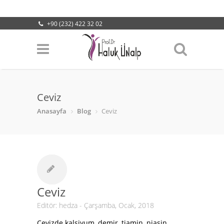
+90 (232) 422 32 02
info@halukunalp.com
Lokasyonumuz
Ceviz
Anasayfa
Blog
Ceviz
Ceviz
Editör:
hedza
- Çarşamba, Ocak, 2018
Cevizde kalsiyum, demir, tiamin, niasin,