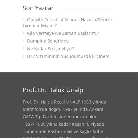
Son Yazılar
Obezite Cerrahisi Sonrası Havuza/Denize
Girebilir Miyim ?
Kilo Vermeye Ne Zaman Başlarım ?
Dumping Sendromu
Ne Kadar Su İçmeliyiz?
B12 Vitamininin Vücudumuzda ki Önemi
Prof. Dr. Haluk Ünalp
Prof. Dr. Haluk Recai ÜNALP 1963 yılında
Merzifon’da doğdu.1987 yılında Ankara
GATA Tıp Fakültesinden mezun oldu.
1987- 1990 yılına kadar Keşan 4. Piyade
Tümeninde Başhekimlik ve Sağlık Şube