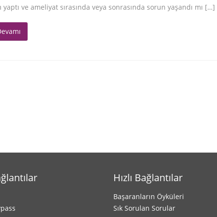
 yaptı ve ameliyat sırasında veya sonrasında sorun yaşandı mı […]
Devamı
ağlantılar
Hızlı Bağlantılar
Başaranların Öyküleri
ypass
Sık Sorulan Sorular