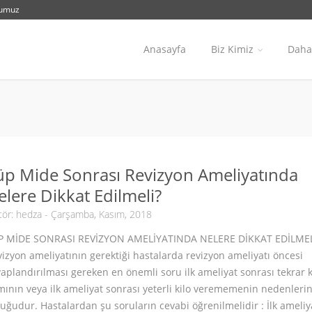
numuz
Anasayfa
Biz Kimiz
Daha 
üp Mide Sonrası Revizyon Ameliyatında
elere Dikkat Edilmeli?
tör:
hedza
- Çarşamba, Kasım, 2018
P MİDE SONRASI REVİZYON AMELİYATINDA NELERE DİKKAT EDİLMEL
izyon ameliyatının gerektiği hastalarda revizyon ameliyatı öncesi
aplandırılması gereken en önemli soru ilk ameliyat sonrası tekrar k
mının veya ilk ameliyat sonrası yeterli kilo verememenin nedenleri
uğudur. Hastalardan şu soruların cevabi öğrenilmelidir : İlk ameliy