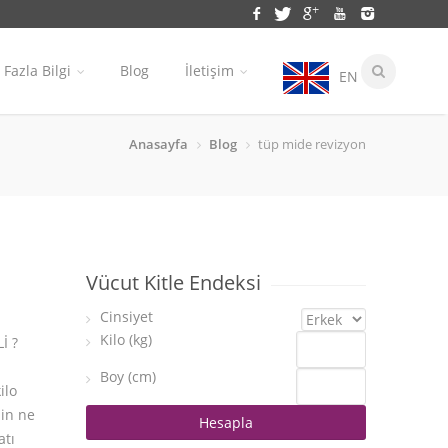
Fazla Bilgi
Blog
İletişim
EN
Anasayfa
Blog
tüp mide revizyon
Vücut Kitle Endeksi
Cinsiyet
Kilo (kg)
İ ?
Boy (cm)
ilo
nin ne
atı