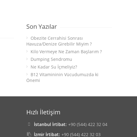
Son Yazılar
Obezite Cerrahisi Sonrası
Havuza/Denize Girebilir Miyim ?
Kilo Vermeye Ne Zaman Başlarım ?
Dumping Sendromu
Ne Kadar Su İçmeliyiz?
B12 Vitamininin Vücudumuzda ki
Önemi
Hızlı İletişim
İstanbul İrtibat:
+90 (544) 422 32 04
İzmir İrtibat:
+90 (544) 422 32 03