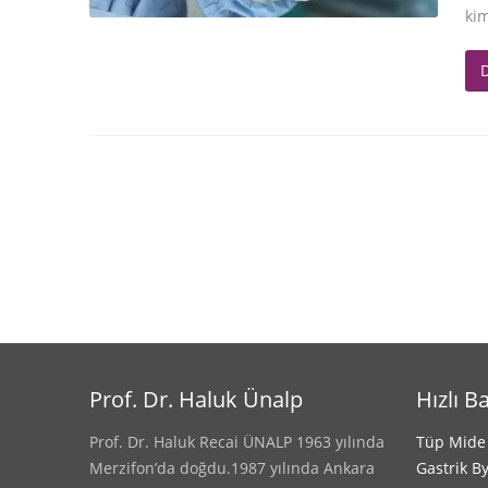
kim
Prof. Dr. Haluk Ünalp
Hızlı B
Prof. Dr. Haluk Recai ÜNALP 1963 yılında
Tüp Mide
Merzifon’da doğdu.1987 yılında Ankara
Gastrik B