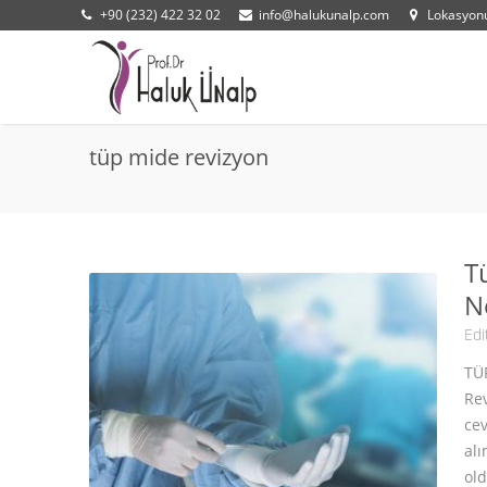
+90 (232) 422 32 02
info@halukunalp.com
Lokasyo
tüp mide revizyon
T
N
Edi
TÜ
Rev
cev
alı
old