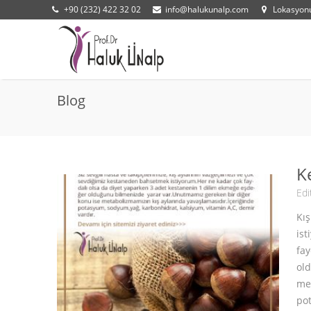
+90 (232) 422 32 02
info@halukunalp.com
Lokasyo
Blog
K
Edi
Kı
ist
fay
ol
met
pot