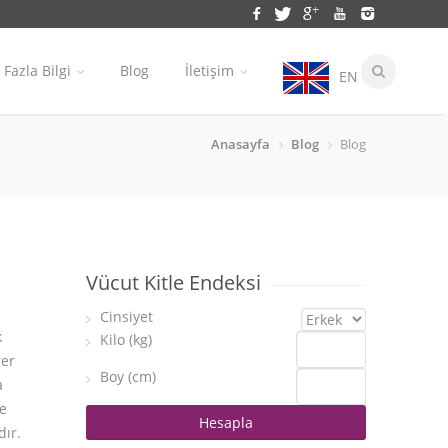
Fazla Bilgi
Blog
İletişim
EN
Anasayfa
Blog
Blog
Vücut Kitle Endeksi
Cinsiyet
k
Kilo (kg)
ğer
Boy (cm)
a
e
dır.