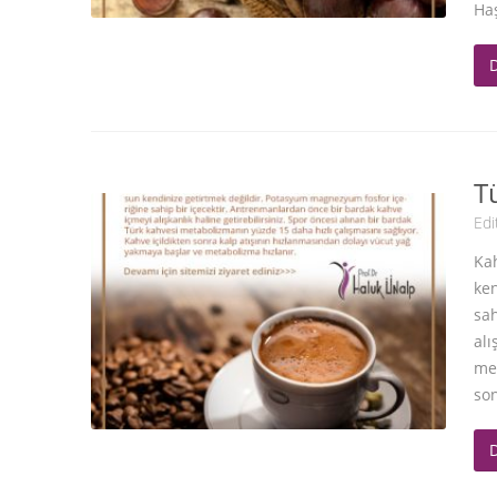
Ha
T
Edi
Kah
ken
sah
alı
met
son