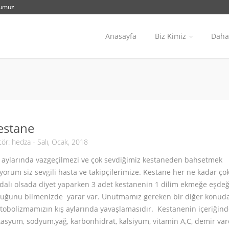
numuz
Anasayfa
Biz Kimiz
Daha 
estane
tör:
hedza
- Salı, Ocak, 2018
ş aylarında vazgeçilmezi ve çok sevdiğimiz kestaneden bahsetmek
iyorum siz sevgili hasta ve takipçilerimize. Kestane her ne kadar ço
dalı olsada diyet yaparken 3 adet kestanenin 1 dilim ekmeğe eşde
duğunu bilmenizde yarar var. Unutmamız gereken bir diğer konud
obolizmamızın kış aylarında yavaşlamasıdır. Kestanenin içeriğind
asyum, sodyum,yağ, karbonhidrat, kalsiyum, vitamin A,C, demir var