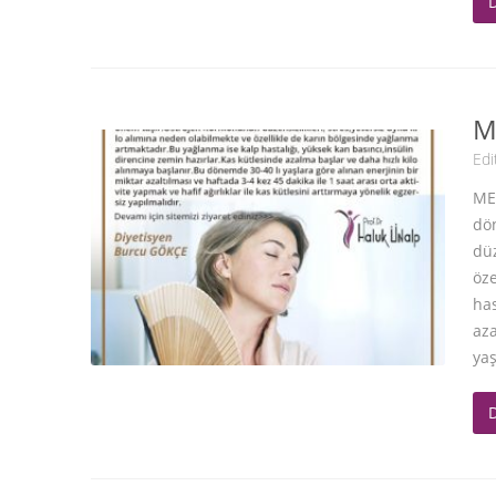
M
Edi
ME
dö
düz
öze
has
aza
yaş