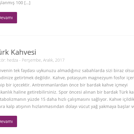
şlanmış 100 […]
Devamı
ürk Kahvesi
tör:
hedza
- Perşembe, Aralık, 2017
venin tek faydası uykunuzu almadığınız sabahlarda sizi biraz ols
dinize getirtmek değildir. Kahve, potasyum magnezyum fosfor içer
ip bir içecektir. Antrenmanlardan önce bir bardak kahve içmeyi
şkanlık haline getirebilirsiniz. Spor öncesi alınan bir bardak Türk k
abolizmanın yüzde 15 daha hızlı çalışmasını sağlıyor. Kahve içildi
ra kalp atışının hızlanmasından dolayı vücut yağ yakmaya başlar v
Devamı