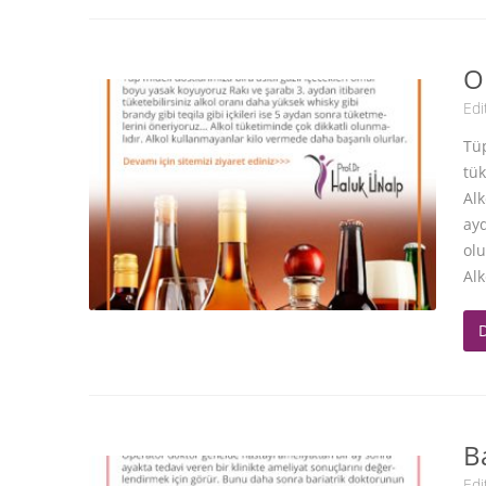
O
Edi
Tüp
tük
Alk
ayd
olu
Alk
B
Edi