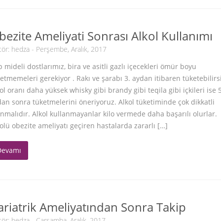
bezite Ameliyati Sonrası Alkol Kullanımı
tör:
hedza
- Perşembe, Aralık, 2017
 mideli dostlarımız, bira ve asitli gazlı içecekleri ömür boyu
etmemeleri gerekiyor . Rakı ve şarabı 3. aydan itibaren tüketebilirsi
ol oranı daha yüksek whisky gibi brandy gibi teqila gibi içkileri ise 
an sonra tüketmelerini öneriyoruz. Alkol tüketiminde çok dikkatli
nmalıdır. Alkol kullanmayanlar kilo vermede daha başarılı olurlar.
olü obezite ameliyatı geçiren hastalarda zararlı […]
Devamı
ariatrik Ameliyatından Sonra Takip
tör:
hedza
- Çarşamba, Aralık, 2017