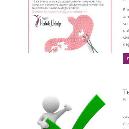
Bar
ame
son
dok
sıv
değ
T
Edi
Uz
zay
Aca