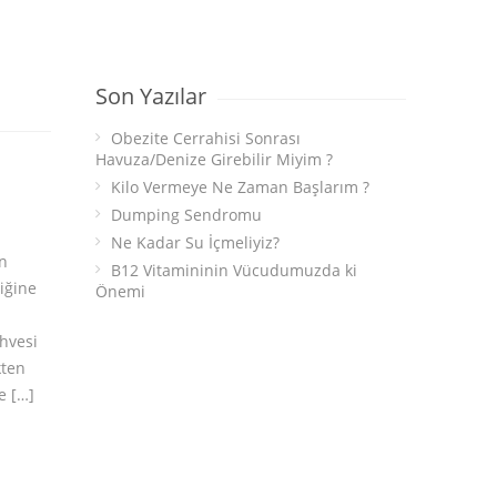
Son Yazılar
Obezite Cerrahisi Sonrası
Havuza/Denize Girebilir Miyim ?
Kilo Vermeye Ne Zaman Başlarım ?
Dumping Sendromu
Ne Kadar Su İçmeliyiz?
un
B12 Vitamininin Vücudumuzda ki
iğine
Önemi
ahvesi
kten
e […]