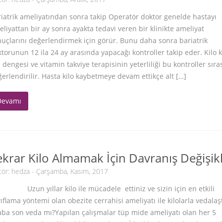
iatrik ameliyatından sonra takip Operatör doktor genelde hastayı
liyattan bir ay sonra ayakta tedavi veren bir klinikte ameliyat
uçlarını değerlendirmek için görür. Bunu daha sonra bariatrik
torunun 12 ila 24 ay arasında yapacağı kontroller takip eder. Kilo k
ı dengesi ve vitamin takviye terapisinin yeterliliği bu kontroller sır
erlendirilir. Hasta kilo kaybetmeye devam ettikçe alt […]
Devamı
ekrar Kilo Almamak İçin Davranış Değişikl
tör:
hedza
- Çarşamba, Kasım, 2017
un yıllar kilo ile mücadele ettiniz ve sizin için en etkili
ıflama yöntemi olan obezite cerrahisi ameliyatı ile kilolarla vedalaşt
ba son veda mı?Yapılan çalışmalar tüp mide ameliyatı olan her 5