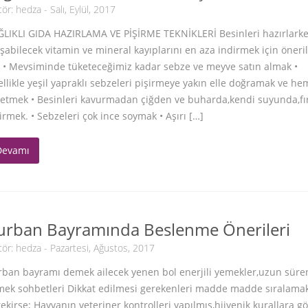
tör:
hedza
- Salı, Eylül, 2017
ĞLIKLI GIDA HAZIRLAMA VE PİŞİRME TEKNİKLERİ Besinleri hazırlark
şabilecek vitamin ve mineral kayıplarını en aza indirmek için öneri
 • Mevsiminde tüketeceğimiz kadar sebze ve meyve satın almak •
llikle yeşil yapraklı sebzeleri pişirmeye yakın elle doğramak ve h
ketmek • Besinleri kavurmadan çiğden ve buharda,kendi suyunda,fı
irmek. • Sebzeleri çok ince soymak • Aşırı […]
Devamı
urban Bayramında Beslenme Önerileri
tör:
hedza
- Pazartesi, Ağustos, 2017
rban bayramı demek ailecek yenen bol enerjili yemekler,uzun süre
mek sohbetleri Dikkat edilmesi gerekenleri madde madde sıralama
ekirse; Hayvanın veteriner kontrolleri yapılmış,hijyenik kurallara g