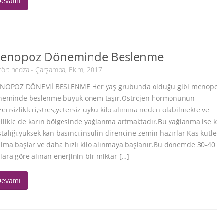
Devamı
enopoz Döneminde Beslenme
tör:
hedza
- Çarşamba, Ekim, 2017
NOPOZ DÖNEMİ BESLENME Her yaş grubunda olduğu gibi menop
neminde beslenme büyük önem taşır.Östrojen hormonunun
ensizlikleri,stres,yetersiz uyku kilo alımına neden olabilmekte ve
llikle de karın bölgesinde yağlanma artmaktadır.Bu yağlanma ise k
talığı,yüksek kan basıncı,insülin direncine zemin hazırlar.Kas kütl
lma başlar ve daha hızlı kilo alınmaya başlanır.Bu dönemde 30-40 
lara göre alınan enerjinin bir miktar […]
Devamı