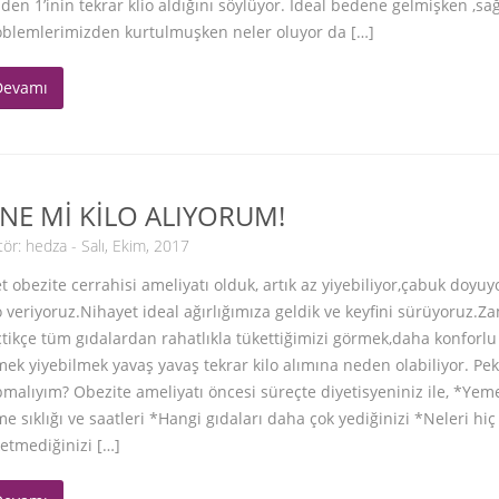
iden 1’inin tekrar klio aldığını söylüyor. İdeal bedene gelmişken ,sağ
oblemlerimizden kurtulmuşken neler oluyor da […]
Devamı
İNE Mİ KİLO ALIYORUM!
tör:
hedza
- Salı, Ekim, 2017
t obezite cerrahisi ameliyatı olduk, artık az yiyebiliyor,çabuk doyuy
o veriyoruz.Nihayet ideal ağırlığımıza geldik ve keyfini sürüyoruz.
tikçe tüm gıdalardan rahatlıkla tükettiğimizi görmek,daha konforlu
ek yiyebilmek yavaş yavaş tekrar kilo alımına neden olabiliyor. Pek
malıyım? Obezite ameliyatı öncesi süreçte diyetisyeniniz ile, *Yem
e sıklığı ve saatleri *Hangi gıdaları daha çok yediğinizi *Neleri hiç
etmediğinizi […]