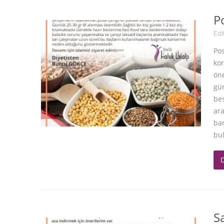
P
Edi
Pos
kor
öne
gün
bes
ara
ba
bu
S