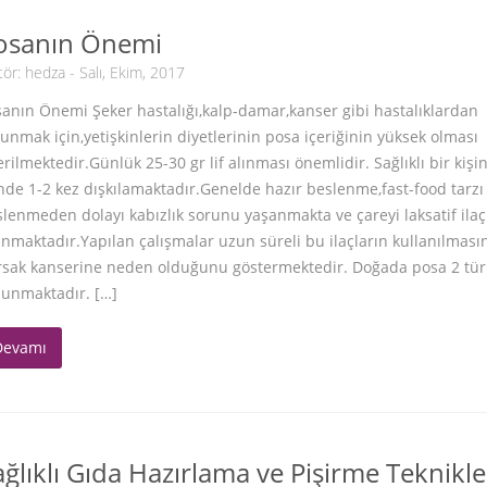
osanın Önemi
tör:
hedza
- Salı, Ekim, 2017
anın Önemi Şeker hastalığı,kalp-damar,kanser gibi hastalıklardan
unmak için,yetişkinlerin diyetlerinin posa içeriğinin yüksek olması
rilmektedir.Günlük 25-30 gr lif alınması önemlidir. Sağlıklı bir kişi
de 1-2 kez dışkılamaktadır.Genelde hazır beslenme,fast-food tarzı
lenmeden dolayı kabızlık sorunu yaşanmakta ve çareyi laksatif ila
nmaktadır.Yapılan çalışmalar uzun süreli bu ilaçların kullanılması
rsak kanserine neden olduğunu göstermektedir. Doğada posa 2 tür
lunmaktadır. […]
Devamı
ağlıklı Gıda Hazırlama ve Pişirme Teknikle