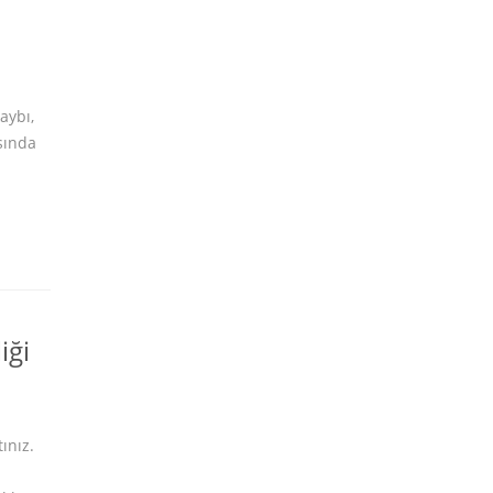
aybı,
asında
iği
ınız.