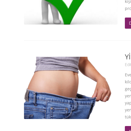
kiş
pr
Y
Edi
Eve
kil
geç
yem
yap
yem
tük