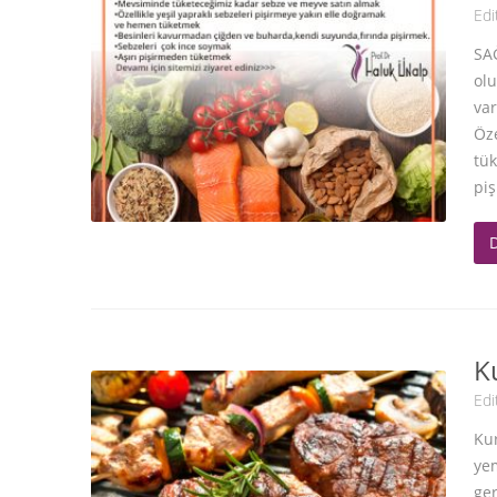
Edi
SA
olu
var
Öze
tü
piş
K
Edi
Ku
ye
ger