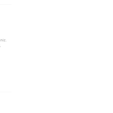
niz.
5